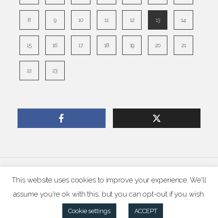
8
9
10
11
12
13
14
15
16
17
18
19
20
21
22
23
© pascal chabot 2026
This website uses cookies to improve your experience. We'll
assume you're ok with this, but you can opt-out if you wish.
Cookie settings
ACCEPT