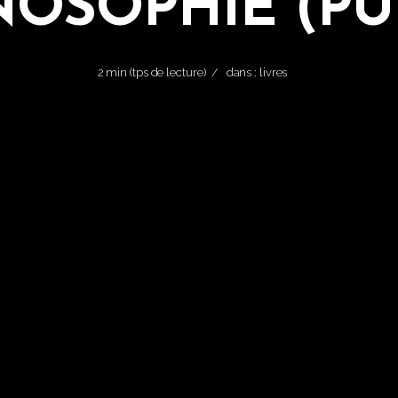
OSOPHIE (PUF,
2 min (tps de lecture)
dans :
livres